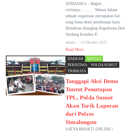
SERDANG) – Begini
ceritanya………. Mutasi dalam
sebuah organisasi merupakan hal
yang biasa demi pembinaan karir.
Demikian diungkap Kapolresta Deli
Serdang Kombes P...
admin
13 Oktober 2025
Read More
DAERAH
MEDAN
PERISTIWA
POLDA SUMUT
TRIBRATA
Tanggapi Aksi Demo
Tuntut Penutupan
TPL, Polda Sumut
Akan Tarik Laporan
dari Polres
Simalungun
SATYA BHAKTI ONLINE |