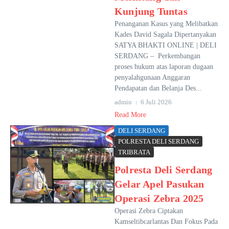
Kunjung Tuntas
Penanganan Kasus yang Melibatkan
Kades David Sagala Dipertanyakan
SATYA BHAKTI ONLINE | DELI
SERDANG – Perkembangan
proses hukum atas laporan dugaan
penyalahgunaan Anggaran
Pendapatan dan Belanja Des...
admin
6 Juli 2026
Read More
DELI SERDANG
POLRESTA DELI SERDANG
TRIBRATA
Polresta Deli Serdang
Gelar Apel Pasukan
Operasi Zebra 2025
Operasi Zebra Ciptakan
Kamseltibcarlantas Dan Fokus Pada