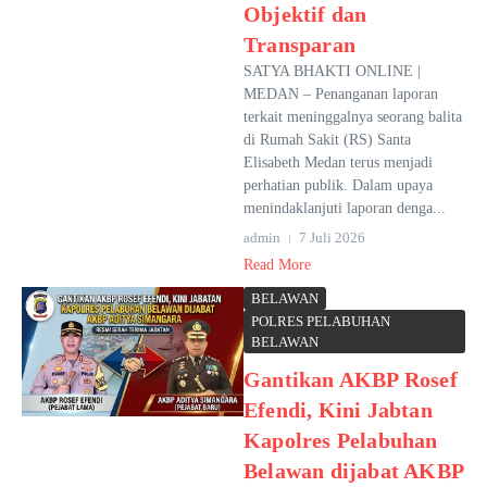
Objektif dan
Transparan
SATYA BHAKTI ONLINE |
MEDAN – Penanganan laporan
terkait meninggalnya seorang balita
di Rumah Sakit (RS) Santa
Elisabeth Medan terus menjadi
perhatian publik. Dalam upaya
menindaklanjuti laporan denga...
admin
7 Juli 2026
Read More
BELAWAN
POLRES PELABUHAN
BELAWAN
Gantikan AKBP Rosef
Efendi, Kini Jabtan
Kapolres Pelabuhan
Belawan dijabat AKBP