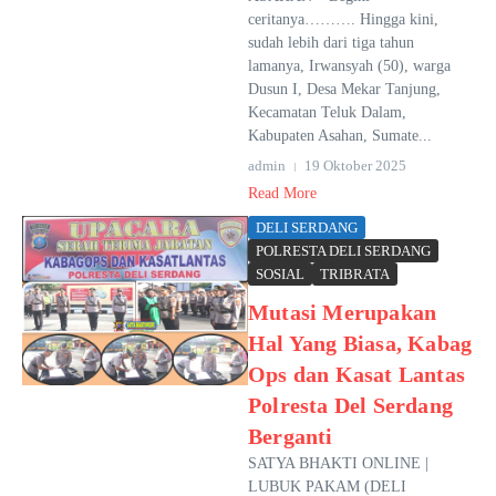
ceritanya………. Hingga kini,
sudah lebih dari tiga tahun
lamanya, Irwansyah (50), warga
Dusun I, Desa Mekar Tanjung,
Kecamatan Teluk Dalam,
Kabupaten Asahan, Sumate...
admin
19 Oktober 2025
Read More
DELI SERDANG
POLRESTA DELI SERDANG
SOSIAL
TRIBRATA
Mutasi Merupakan
Hal Yang Biasa, Kabag
Ops dan Kasat Lantas
Polresta Del Serdang
Berganti
SATYA BHAKTI ONLINE |
LUBUK PAKAM (DELI