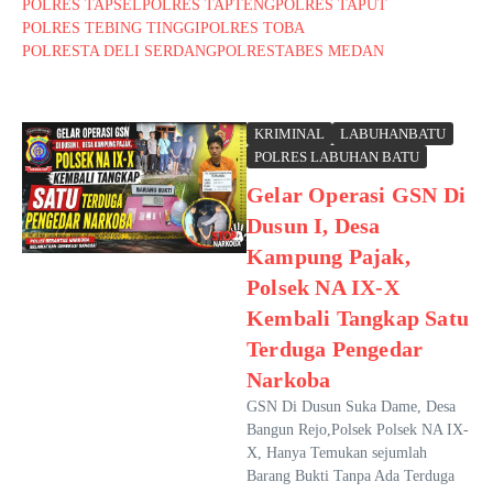
POLRES TAPSEL
POLRES TAPTENG
POLRES TAPUT
POLRES TEBING TINGGI
POLRES TOBA
POLRESTA DELI SERDANG
POLRESTABES MEDAN
KRIMINAL
LABUHANBATU
POLRES LABUHAN BATU
Gelar Operasi GSN Di
Dusun I, Desa
Kampung Pajak,
Polsek NA IX-X
Kembali Tangkap Satu
Terduga Pengedar
Narkoba
GSN Di Dusun Suka Dame, Desa
Bangun Rejo,Polsek Polsek NA IX-
X, Hanya Temukan sejumlah
Barang Bukti Tanpa Ada Terduga