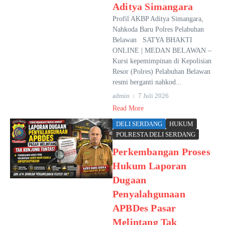
Aditya Simangara
Profil AKBP Aditya Simangara,
Nahkoda Baru Polres Pelabuhan
Belawan SATYA BHAKTI
ONLINE | MEDAN BELAWAN –
Kursi kepemimpinan di Kepolisian
Resor (Polres) Pelabuhan Belawan
resmi berganti nahkod...
admin
7 Juli 2026
Read More
DELI SERDANG
HUKUM
POLRESTA DELI SERDANG
Perkembangan Proses
Hukum Laporan
Dugaan
Penyalahgunaan
APBDes Pasar
Melintang Tak