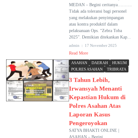
MEDAN – Begini ceritanya……….
Tidak ada toleransi bagi personel
yang melakukan penyimpangan
atau kontra produktif dalam
pelaksanaan Ops. “Zebra Toba
2025”. Demikian ditekankan Kap...
admin
17 November 2025
Read More
ASAHAN
DAERAH
HUKUM
POLRES ASAHAN
TRIBRATA
3 Tahun Lebih,
Irwansyah Menanti
Kepastian Hukum di
Polres Asahan Atas
Laporan Kasus
Pengeroyokan
SATYA BHAKTI ONLINE |
ASAHAN – Begini