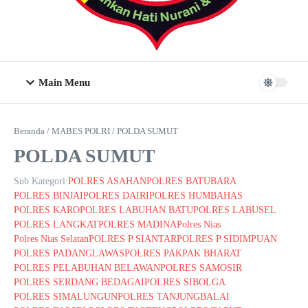
Main Menu
Beranda
/
MABES POLRI
/
POLDA SUMUT
POLDA SUMUT
Sub Kategori:
POLRES ASAHAN
POLRES BATUBARA
POLRES BINJAI
POLRES DAIRI
POLRES HUMBAHAS
POLRES KARO
POLRES LABUHAN BATU
POLRES LABUSEL
POLRES LANGKAT
POLRES MADINA
Polres Nias
Polres Nias Selatan
POLRES P SIANTAR
POLRES P SIDIMPUAN
POLRES PADANGLAWAS
POLRES PAKPAK BHARAT
POLRES PELABUHAN BELAWAN
POLRES SAMOSIR
POLRES SERDANG BEDAGAI
POLRES SIBOLGA
POLRES SIMALUNGUN
POLRES TANJUNGBALAI