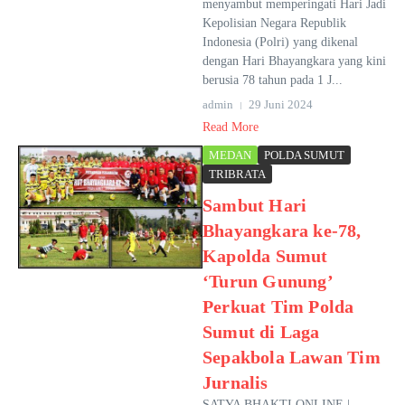
menyambut memperingati Hari Jadi
Kepolisian Negara Republik
Indonesia (Polri) yang dikenal
dengan Hari Bhayangkara yang kini
berusia 78 tahun pada 1 J...
admin
29 Juni 2024
Read More
MEDAN
POLDA SUMUT
TRIBRATA
Sambut Hari
Bhayangkara ke-78,
Kapolda Sumut
‘Turun Gunung’
Perkuat Tim Polda
Sumut di Laga
Sepakbola Lawan Tim
Jurnalis
SATYA BHAKTI ONLINE |