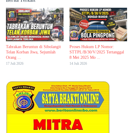
Berita Terkait
Tabrakan Beruntun di Sibolangit
Proses Hukum LP Nomor:
Telan Korban Jiwa, Sejumlah
STTPL/B/30/V/2025 Tertanggal
Orang ...
8 Mei 2025 Mo ...
17 Juli 2026
14 Juli 2026