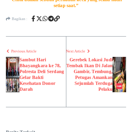
setiap saat.”
Bagikan :
Previous Article
Next Article
Sambut Hari
Gerebek Lokasi Judi
Bhayangkara ke 78,
Tembak Ikan Di Jalan
Polresta Deli Serdang
Gambir, Tembung,
Gelar Bakti
Petugas Amankan
Kesehatan Donor
Sejumlah Terduga
Darah
Pelaku