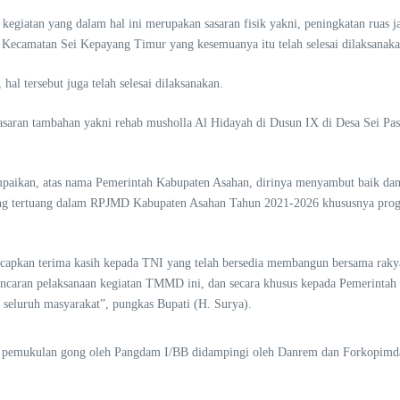
kegiatan yang dalam hal ini merupakan sasaran fisik yakni, peningkatan ruas
Kecamatan Sei Kepayang Timur yang kesemuanya itu telah selesai dilaksanaka
al tersebut juga telah selesai dilaksanakan.
saran tambahan yakni rehab musholla Al Hidayah di Dusun IX di Desa Sei Pa
paikan, atas nama Pemerintah Kabupaten Asahan, dirinya menyambut baik da
yang tertuang dalam RPJMD Kabupaten Asahan Tahun 2021-2026 khususnya prog
capkan terima kasih kepada TNI yang telah bersedia membangun bersama rak
ncaran pelaksanaan kegiatan TMMD ini, dan secara khusus kepada Pemerintah 
 seluruh masyarakat”, pungkas Bupati (H. Surya).
 pemukulan gong oleh Pangdam I/BB didampingi oleh Danrem dan Forkopimda 