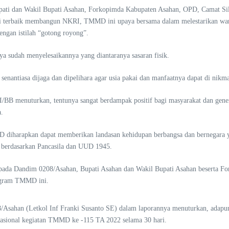
upati dan Wakil Bupati Asahan, Forkopimda Kabupaten Asahan, OPD, Camat Si
 terbaik membangun NKRI, TMMD ini upaya bersama dalam melestarikan wari
engan istilah “gotong royong”.
sudah menyelesaikannya yang diantaranya sasaran fisik.
senantiasa dijaga dan dipelihara agar usia pakai dan manfaatnya dapat di nikm
 I/BB menuturkan, tentunya sangat berdampak positif bagi masyarakat dan g
.
 diharapkan dapat memberikan landasan kehidupan berbangsa dan bernegara ya
r berdasarkan Pancasila dan UUD 1945.
ada Dandim 0208/Asahan, Bupati Asahan dan Wakil Bupati Asahan beserta Fo
ogram TMMD ini.
sahan (Letkol Inf Franki Susanto SE) dalam laporannya menuturkan, adapun
rasional kegiatan TMMD ke -115 TA 2022 selama 30 hari.