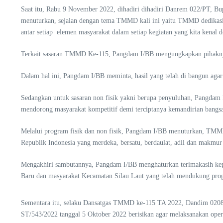
Saat itu, Rabu 9 November 2022, dihadiri dihadiri Danrem 022/PT, B
menuturkan, sejalan dengan tema TMMD kali ini yaitu TMMD dedikasi
antar setiap elemen masyarakat dalam setiap kegiatan yang kita kenal d
Terkait sasaran TMMD Ke-115, Pangdam I/BB mengungkapkan pihaknya 
Dalam hal ini, Pangdam I/BB meminta, hasil yang telah di bangun agar 
Sedangkan untuk sasaran non fisik yakni berupa penyuluhan, Pangdam
mendorong masyarakat kompetitif demi terciptanya kemandirian bangsa
Melalui program fisik dan non fisik, Pangdam I/BB menuturkan, TMMD
Republik Indonesia yang merdeka, bersatu, berdaulat, adil dan makmu
Mengakhiri sambutannya, Pangdam I/BB menghaturkan terimakasih kep
Baru dan masyarakat Kecamatan Silau Laut yang telah mendukung pr
Sementara itu, selaku Dansatgas TMMD ke-115 TA 2022, Dandim 0208/A
ST/543/2022 tanggal 5 Oktober 2022 berisikan agar melaksanakan ope