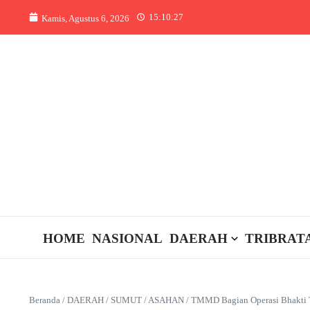
Lewati ke konten
15:10:27
Kamis, Agustus 6, 2026
HOME
NASIONAL
DAERAH
TRIBRAT
Beranda
/
DAERAH
/
SUMUT
/
ASAHAN
/
TMMD Bagian Operasi Bhakti 