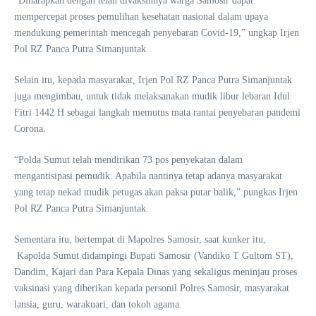
“Diharapkan dengan telah divaksinnya warga Samosir dapat
mempercepat proses pemulihan kesehatan nasional dalam upaya
mendukung pemerintah mencegah penyebaran Covid-19,” ungkap Irjen
Pol RZ Panca Putra Simanjuntak.
Selain itu, kepada masyarakat, Irjen Pol RZ Panca Putra Simanjuntak
juga mengimbau, untuk tidak melaksanakan mudik libur lebaran Idul
Fitri 1442 H sebagai langkah memutus mata rantai penyebaran pandemi
Corona.
“Polda Sumut telah mendirikan 73 pos penyekatan dalam
mengantisipasi pemudik. Apabila nantinya tetap adanya masyarakat
yang tetap nekad mudik petugas akan paksa putar balik,” pungkas Irjen
Pol RZ Panca Putra Simanjuntak.
Sementara itu, bertempat di Mapolres Samosir, saat kunker itu,
Kapolda Sumut didampingi Bupati Samosir (Vandiko T Gultom ST),
Dandim, Kajari dan Para Kepala Dinas yang sekaligus meninjau proses
vaksinasi yang diberikan kepada personil Polres Samosir, masyarakat
lansia, guru, warakuari, dan tokoh agama.