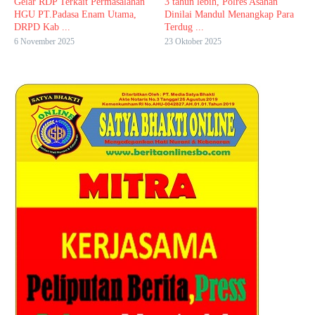
Gelar RDP Terkait Permasalahan
3 tahun lebih, Polres Asahan
HGU PT.Padasa Enam Utama,
Dinilai Mandul Menangkap Para
DRPD Kab ...
Terdug ...
6 November 2025
23 Oktober 2025