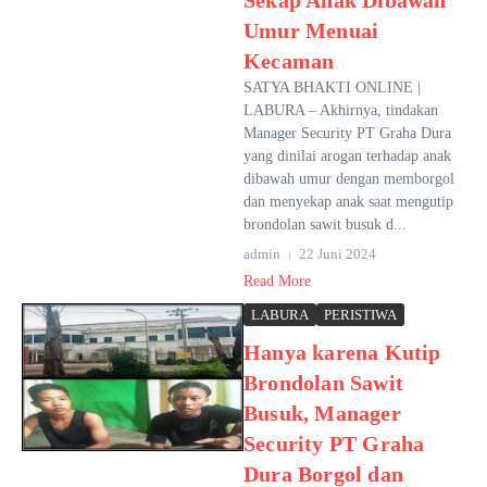
Sekap Anak Dibawah
Umur Menuai
Kecaman
SATYA BHAKTI ONLINE |
LABURA – Akhirnya, tindakan
Manager Security PT Graha Dura
yang dinilai arogan terhadap anak
dibawah umur dengan memborgol
dan menyekap anak saat mengutip
brondolan sawit busuk d...
admin
22 Juni 2024
Read More
LABURA
PERISTIWA
Hanya karena Kutip
Brondolan Sawit
Busuk, Manager
Security PT Graha
Dura Borgol dan