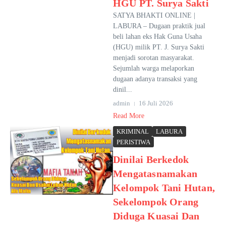
HGU PT. Surya Sakti
SATYA BHAKTI ONLINE |
LABURA – Dugaan praktik jual
beli lahan eks Hak Guna Usaha
(HGU) milik PT. J. Surya Sakti
menjadi sorotan masyarakat.
Sejumlah warga melaporkan
dugaan adanya transaksi yang
dinil...
admin
16 Juli 2026
Read More
KRIMINAL
LABURA
PERISTIWA
Dinilai Berkedok
Mengatasnamakan
Kelompok Tani Hutan,
Sekelompok Orang
Diduga Kuasai Dan