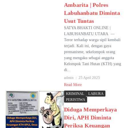
Ambarita | Polres
Labuhanbatu Diminta
Usut Tuntas
SATYA BHAKTI ONLINE |
LABUHANBATU UTARA —
Teror terhadap warga sipil kembali
terjadi. Kali ini, dengan gaya
premanisme, sekelompok orang
yang mengaku sebagai anggota
Kelompok Tani Hutan (KTH) yang
di...
admin
25 April 2025
Read More
KRIMINAL
LABURA
PERISTIWA
Diduga Memperkaya
Diri, APH Diminta
Periksa Keuangan