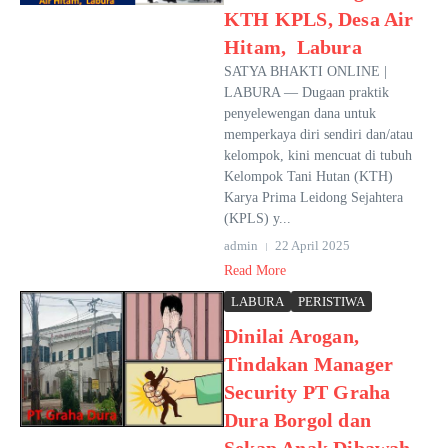
KTH KPLS, Desa Air
Hitam, Labura
SATYA BHAKTI ONLINE |
LABURA — Dugaan praktik
penyelewengan dana untuk
memperkaya diri sendiri dan/atau
kelompok, kini mencuat di tubuh
Kelompok Tani Hutan (KTH)
Karya Prima Leidong Sejahtera
(KPLS) y...
admin
22 April 2025
Read More
LABURA
PERISTIWA
Dinilai Arogan,
Tindakan Manager
Security PT Graha
Dura Borgol dan