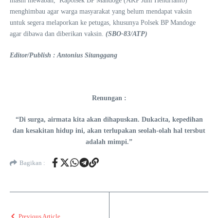
masih mewabah, Kapolsek BP Mandoge (AKP Juni Hendrianto)
menghimbau agar warga masyarakat yang belum mendapat vaksin
untuk segera melaporkan ke petugas, khusunya Polsek BP Mandoge
agar dibawa dan diberikan vaksin.
(SBO-83/ATP)
Editor/Publish : Antonius Sitanggang
Renungan :
“Di surga, airmata kita akan dihapuskan. Dukacita, kepedihan
dan kesakitan hidup ini, akan terlupakan seolah-olah hal tersbut
adalah mimpi.”
Bagikan :
Previous Article