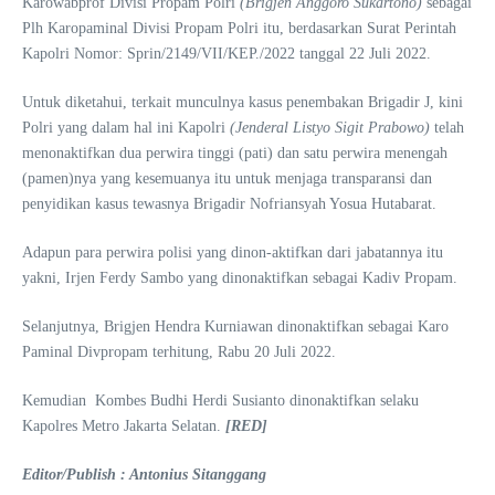
Karowabprof Divisi Propam Polri
(
Brigjen Anggoro Sukartono
)
sebagai
Plh Karopaminal Divisi Propam Polri itu, berdasarkan Surat Perintah
Kapolri Nomor: Sprin/2149/VII/KEP./2022 tanggal 22 Juli 2022.
Untuk diketahui, terkait munculnya kasus penembakan Brigadir J, kini
Polri yang dalam hal ini Kapolri
(
Jenderal Listyo Sigit Prabowo
)
telah
menonaktifkan dua perwira tinggi (pati) dan satu perwira menengah
(pamen)nya yang kesemuanya itu untuk menjaga transparansi dan
penyidikan kasus tewasnya Brigadir Nofriansyah Yosua Hutabarat.
Adapun para perwira polisi yang dinon-aktifkan dari jabatannya itu
yakni, Irjen Ferdy Sambo yang dinonaktifkan sebagai Kadiv Propam.
Selanjutnya, Brigjen Hendra Kurniawan dinonaktifkan sebagai Karo
Paminal Divpropam terhitung, Rabu 20 Juli 2022.
Kemudian Kombes Budhi Herdi Susianto dinonaktifkan selaku
Kapolres Metro Jakarta Selatan.
[RED]
Editor/Publish : Antonius Sitanggang