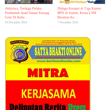
Akhirnya, Terduga Pelaku
Diduga Korupsi di Tiga Kantor
Pembunuh Jasad Dalam Karung
BPN di Sumut, Ketua LSM
Goni Di Kebu ...
Berantas Ko ...
16 Desember 2024
7 Desember 2024