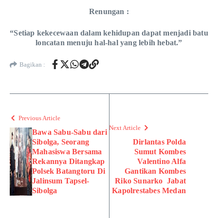
Renungan :
“Setiap kekecewaan dalam kehidupan dapat menjadi batu
loncatan menuju hal-hal yang lebih hebat.”
Bagikan :
Previous Article
Next Article
Bawa Sabu-Sabu dari
Sibolga, Seorang
Dirlantas Polda
Mahasiswa Bersama
Sumut Kombes
Rekannya Ditangkap
Valentino Alfa
Polsek Batangtoru Di
Gantikan Kombes
Jalinsum Tapsel-
Riko Sunarko Jabat
Sibolga
Kapolrestabes Medan