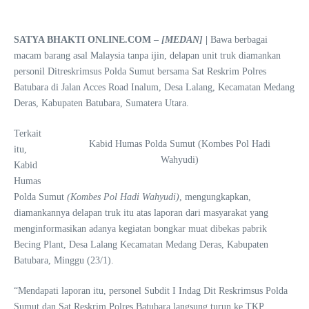
SATYA BHAKTI ONLINE.COM –
[MEDAN]
|
Bawa berbagai
macam barang asal Malaysia tanpa ijin, delapan unit truk diamankan
personil Ditreskrimsus Polda Sumut bersama Sat Reskrim Polres
Batubara di Jalan Acces Road Inalum, Desa Lalang, Kecamatan Medang
Deras, Kabupaten Batubara, Sumatera Utara.
Terkait
Kabid Humas Polda Sumut (Kombes Pol Hadi
itu,
Wahyudi)
Kabid
Humas
Polda Sumut
(Kombes Pol Hadi Wahyudi)
, mengungkapkan,
diamankannya delapan truk itu atas laporan dari masyarakat yang
menginformasikan adanya kegiatan bongkar muat dibekas pabrik
Becing Plant, Desa Lalang Kecamatan Medang Deras, Kabupaten
Batubara, Minggu (23/1).
“Mendapati laporan itu, personel Subdit I Indag Dit Reskrimsus Polda
Sumut dan Sat Reskrim Polres Batubara langsung turun ke TKP