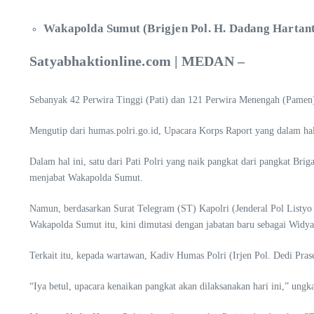
Wakapolda Sumut (Brigjen Pol. H. Dadang Hartant
Satyabhaktionline.com | MEDAN –
Sebanyak 42 Perwira Tinggi (Pati) dan 121 Perwira Menengah (Pamen) 
Mengutip dari humas.polri.go.id, Upacara Korps Raport yang dalam hal
Dalam hal ini, satu dari Pati Polri yang naik pangkat dari pangkat Brig
menjabat Wakapolda Sumut.
Namun, berdasarkan Surat Telegram (ST) Kapolri (Jenderal Pol Listy
Wakapolda Sumut itu, kini dimutasi dengan jabatan baru sebagai Widy
Terkait itu, kepada wartawan, Kadiv Humas Polri (Irjen Pol. Dedi Pra
“Iya betul, upacara kenaikan pangkat akan dilaksanakan hari ini,” un