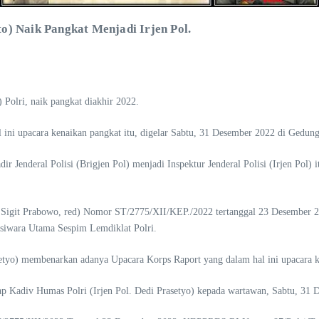
o) Naik Pangkat Menjadi Irjen Pol.
Polri, naik pangkat diakhir 2022.
 ini upacara kenaikan pangkat itu, digelar Sabtu, 31 Desember 2022 di Gedung
adir Jenderal Polisi (Brigjen Pol) menjadi Inspektur Jenderal Polisi (Irjen Po
o Sigit Prabowo, red) Nomor ST/2775/XII/KEP./2022 tertanggal 23 Desember 2
asiwara Utama Sespim Lemdiklat Polri.
setyo) membenarkan adanya Upacara Korps Raport yang dalam hal ini upacara k
gkap Kadiv Humas Polri (Irjen Pol. Dedi Prasetyo) kepada wartawan, Sabtu, 31