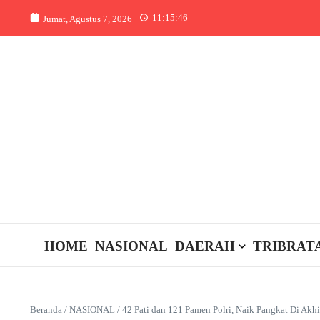
Lewati ke konten
11:15:46
Jumat, Agustus 7, 2026
HOME
NASIONAL
DAERAH
TRIBRAT
Beranda
/
NASIONAL
/
42 Pati dan 121 Pamen Polri, Naik Pangkat Di Akh