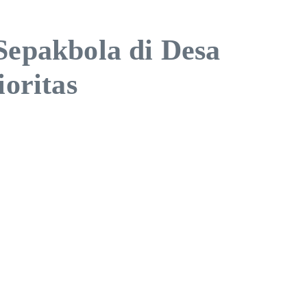
epakbola di Desa
oritas