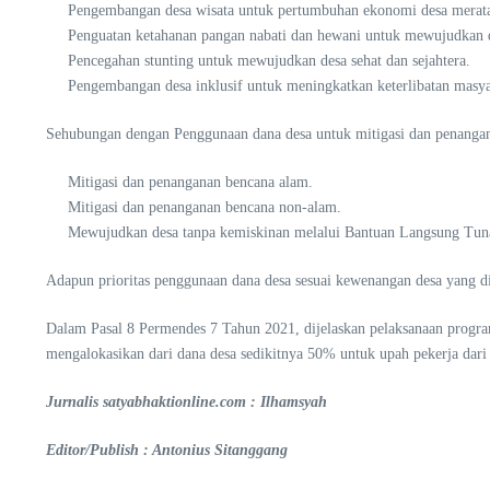
Pengembangan desa wisata untuk pertumbuhan ekonomi desa merat
Penguatan ketahanan pangan nabati dan hewani untuk mewujudkan d
Pencegahan stunting untuk mewujudkan desa sehat dan sejahtera.
Pengembangan desa inklusif untuk meningkatkan keterlibatan masy
Sehubungan dengan Penggunaan dana desa untuk mitigasi dan penanga
Mitigasi dan penanganan bencana alam.
Mitigasi dan penanganan bencana non-alam.
Mewujudkan desa tanpa kemiskinan melalui Bantuan Langsung Tu
Adapun prioritas penggunaan dana desa sesuai kewenangan desa yang
Dalam Pasal 8 Permendes 7 Tahun 2021, dijelaskan pelaksanaan prog
mengalokasikan dari dana desa sedikitnya 50% untuk upah pekerja da
Jurnalis satyabhaktionline.com : Ilhamsyah
Editor/Publish : Antonius Sitanggang