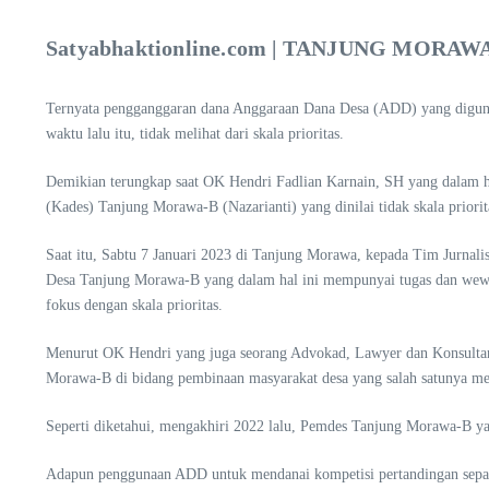
Satyabhaktionline.com | TANJUNG MORAW
Ternyata pengganggaran dana Anggaraan Dana Desa (ADD) yang digun
waktu lalu itu, tidak melihat dari skala prioritas.
Demikian terungkap saat OK Hendri Fadlian Karnain, SH yang dalam 
(Kades) Tanjung Morawa-B (Nazarianti) yang dinilai tidak skala priorit
Saat itu, Sabtu 7 Januari 2023 di Tanjung Morawa, kepada Tim Jurnal
Desa Tanjung Morawa-B yang dalam hal ini mempunyai tugas dan wewe
fokus dengan skala prioritas.
Menurut OK Hendri yang juga seorang Advokad, Lawyer dan Konsultan 
Morawa-B di bidang pembinaan masyarakat desa yang salah satunya me
Seperti diketahui, mengakhiri 2022 lalu, Pemdes Tanjung Morawa-B y
Adapun penggunaan ADD untuk mendanai kompetisi pertandingan sepakb