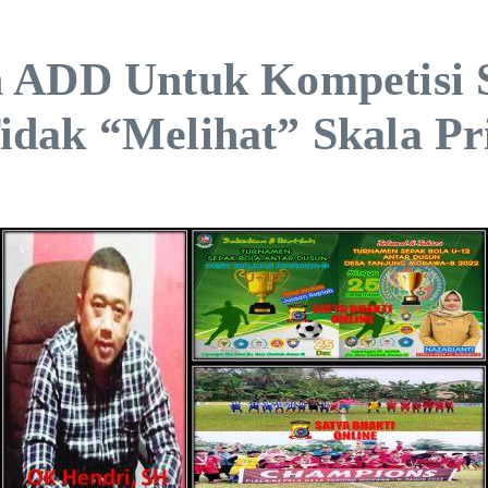
 ADD Untuk Kompetisi S
dak “Melihat” Skala Pri