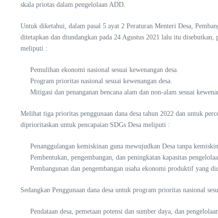
skala priotas dalam pengelolaan ADD.
Untuk diketahui, dalam pasal 5 ayat 2 Peraturan Menteri Desa, Pemb
ditetapkan dan diundangkan pada 24 Agustus 2021 lalu itu disebutkan,
meliputi :
Pemulihan ekonomi nasional sesuai kewenangan desa.
Program prioritas nasional sesuai kewenangan desa.
Mitigasi dan penanganan bencana alam dan non-alam sesuai kewena
Melihat tiga prioritas penggunaan dana desa tahun 2022 dan untuk pe
diprioritaskan untuk pencapaian SDGs Desa meliputi :
Penanggulangan kemiskinan guna mewujudkan Desa tanpa kemiskin
Pembentukan, pengembangan, dan peningkatan kapasitas pengelolaa
Pembangunan dan pengembangan usaha ekonomi produktif yang diut
Sedangkan Penggunaan dana desa untuk program prioritas nasional ses
Pendataan desa, pemetaan potensi dan sumber daya, dan pengelola