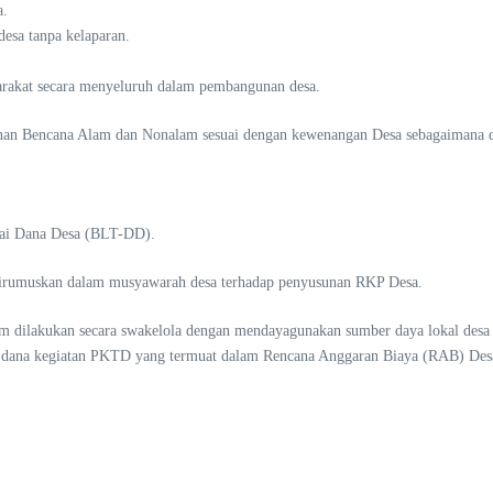
a.
esa tanpa kelaparan.
arakat secara menyeluruh dalam pembangunan desa.
nan Bencana Alam dan Nonalam sesuai dengan kewenangan Desa sebagaimana d
nai Dana Desa (BLT-DD).
 dirumuskan dalam musyawarah desa terhadap penyusunan RKP Desa.
ram dilakukan secara swakelola dengan mendayagunakan sumber daya lokal de
ri dana kegiatan PKTD yang termuat dalam Rencana Anggaran Biaya (RAB) Des