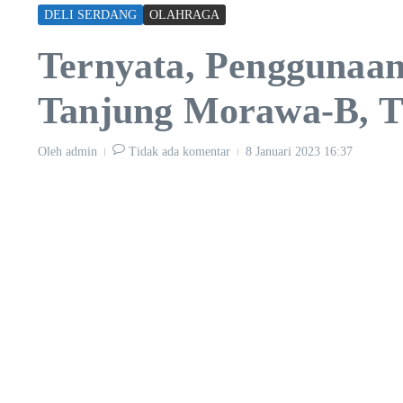
DELI SERDANG
OLAHRAGA
Ternyata, Penggunaan
Tanjung Morawa-B, Ti
Oleh
admin
Tidak ada komentar
8 Januari 2023
16:37