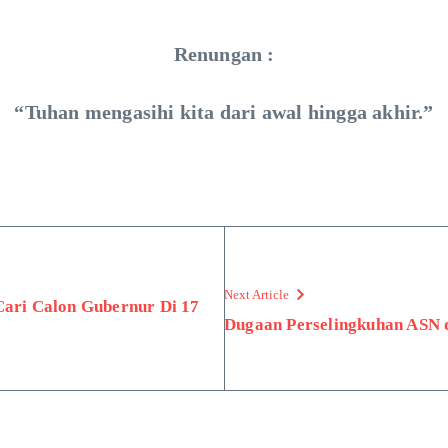
Renungan :
“Tuhan mengasihi kita dari awal hingga akhir.”
Next Article
Cari Calon Gubernur Di 17
Dugaan Perselingkuhan ASN 