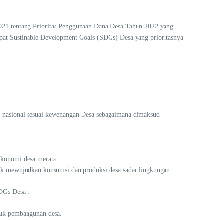
021 tentang Prioritas Penggunaan Dana Desa Tahun 2022 yang
epat Sustinable Development Goals (SDGs) Desa yang prioritasnya
mi nasional sesuai kewenangan Desa sebagaimana dimaksud
ekonomi desa merata.
uk mewujudkan konsumsi dan produksi desa sadar lingkungan.
DGs Desa :
tuk pembangunan desa.