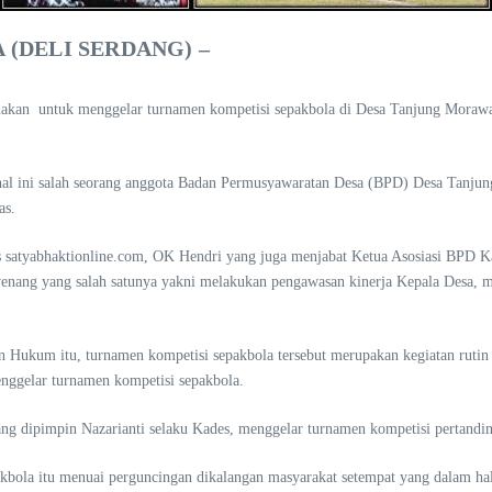
A (DELI SERDANG) –
akan untuk menggelar turnamen kompetisi sepakbola di Desa Tanjung Moraw
hal ini salah seorang anggota Badan Permusyawaratan Desa (BPD) Desa Tanju
as.
is satyabhaktionline.com, OK Hendri yang juga menjabat Ketua Asosiasi BPD K
nang yang salah satunya yakni melakukan pengawasan kinerja Kepala Desa, 
Hukum itu, turnamen kompetisi sepakbola tersebut merupakan kegiatan rutin
nggelar turnamen kompetisi sepakbola.
ang dipimpin Nazarianti selaku Kades, menggelar turnamen kompetisi pertan
ola itu menuai perguncingan dikalangan masyarakat setempat yang dalam hal