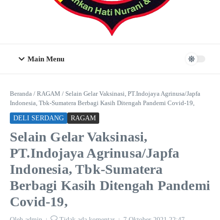
Main Menu
Beranda
/
RAGAM
/
Selain Gelar Vaksinasi, PT.Indojaya Agrinusa/Japfa
Indonesia, Tbk-Sumatera Berbagi Kasih Ditengah Pandemi Covid-19,
DELI SERDANG
RAGAM
Selain Gelar Vaksinasi,
PT.Indojaya Agrinusa/Japfa
Indonesia, Tbk-Sumatera
Berbagi Kasih Ditengah Pandemi
Covid-19,
Oleh
admin
Tidak ada komentar
7 Oktober 2021
22:47