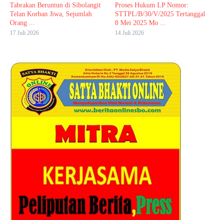
Tabrakan Beruntun di Sibolangit
Proses Hukum LP Nomor:
Telan Korban Jiwa, Sejumlah
STTPL/B/30/V/2025 Tertanggal
Orang ...
8 Mei 2025 Mo ...
17 Juli 2026
14 Juli 2026