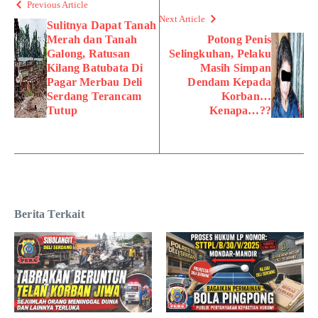
Previous Article
Next Article
Sulitnya Dapat Tanah
Merah dan Tanah
Potong Penis
Galong, Ratusan
Selingkuhan, Pelaku
Kilang Batubata Di
Masih Simpan
Pagar Merbau Deli
Dendam Kepada
Serdang Terancam
Korban…
Tutup
Kenapa…??
Berita Terkait