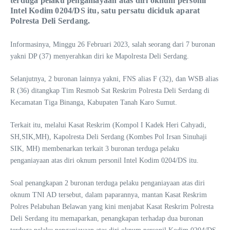
terduga pelaku penganiayaan atas diri oknum personil
Intel Kodim 0204/DS itu, satu persatu diciduk aparat
Polresta Deli Serdang.
Informasinya, Minggu 26 Februari 2023, salah seorang dari 7 buronan
yakni DP (37) menyerahkan diri ke Mapolresta Deli Serdang.
Selanjutnya, 2 buronan lainnya yakni, FNS alias F (32), dan WSB alias
R (36) ditangkap Tim Resmob Sat Reskrim Polresta Deli Serdang di
Kecamatan Tiga Binanga, Kabupaten Tanah Karo Sumut.
Terkait itu, melalui Kasat Reskrim (Kompol I Kadek Heri Cahyadi,
SH,SIK,MH), Kapolresta Deli Serdang (Kombes Pol Irsan Sinuhaji
SIK, MH) membenarkan terkait 3 buronan terduga pelaku
penganiayaan atas diri oknum personil Intel Kodim 0204/DS itu.
Soal penangkapan 2 buronan terduga pelaku penganiayaan atas diri
oknum TNI AD tersebut, dalam paparannya, mantan Kasat Reskrim
Polres Pelabuhan Belawan yang kini menjabat Kasat Reskrim Polresta
Deli Serdang itu memaparkan, penangkapan terhadap dua buronan