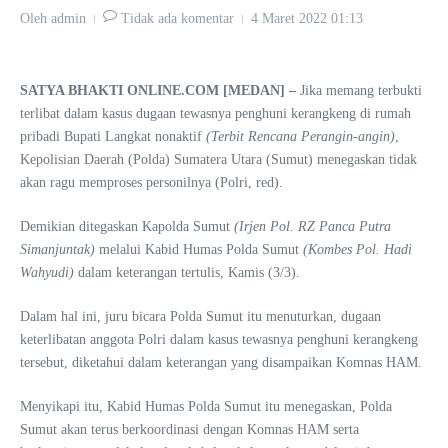
Oleh
admin
Tidak ada komentar
4 Maret 2022
01:13
SATYA BHAKTI ONLINE.COM [MEDAN] –
Jika memang terbukti
terlibat dalam kasus dugaan tewasnya penghuni kerangkeng di rumah
pribadi Bupati Langkat nonaktif
(Terbit Rencana Perangin-angin)
,
Kepolisian Daerah (Polda) Sumatera Utara (Sumut) menegaskan tidak
akan ragu memproses personilnya (Polri, red).
Demikian ditegaskan Kapolda Sumut
(Irjen Pol. RZ Panca Putra
Simanjuntak)
melalui Kabid Humas Polda Sumut
(Kombes Pol. Hadi
Wahyudi)
dalam keterangan tertulis, Kamis (3/3).
Dalam hal ini, juru bicara Polda Sumut itu menuturkan, dugaan
keterlibatan anggota Polri dalam kasus tewasnya penghuni kerangkeng
tersebut, diketahui dalam keterangan yang disampaikan Komnas HAM.
Menyikapi itu, Kabid Humas Polda Sumut itu menegaskan, Polda
Sumut akan terus berkoordinasi dengan Komnas HAM serta