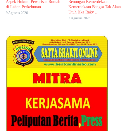
Aspek Hukum Pewarisan Rumah
Renungan Kemerdekaan :
di Lahan Perkebunan
Kemerdekaan Bangsa Tak Akan
Utuh Jika Raky ...
9 Agustus 2026
3 Agustus 2026