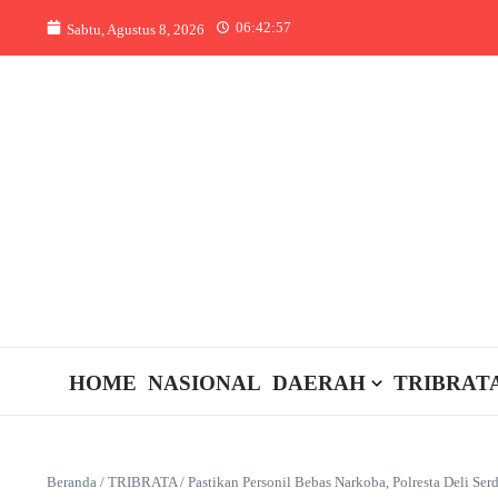
Lewati ke konten
06:42:57
Sabtu, Agustus 8, 2026
HOME
NASIONAL
DAERAH
TRIBRAT
Beranda
/
TRIBRATA
/
Pastikan Personil Bebas Narkoba, Polresta Deli Se