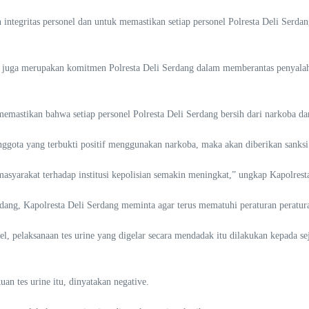
n integritas personel dan untuk memastikan setiap personel Polresta Deli Serda
t juga merupakan komitmen Polresta Deli Serdang dalam memberantas penyalah
n memastikan bahwa setiap personel Polresta Deli Serdang bersih dari narkoba 
anggota yang terbukti positif menggunakan narkoba, maka akan diberikan sanksi
asyarakat terhadap institusi kepolisian semakin meningkat,” ungkap Kapolresta
rdang, Kapolresta Deli Serdang meminta agar terus mematuhi peraturan peratur
, pelaksanaan tes urine yang digelar secara mendadak itu dilakukan kepada seju
kuan tes urine itu, dinyatakan negative.