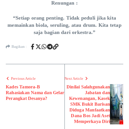
Renungan :
“Setiap orang penting. Tidak peduli jika kita
memainkan biola, seruling, atau drum. Kita tetap
saja bagian dari orkestra.”
Bagikan :
Previous Article
Next Article
Kades Tamora-B
Dinilai Salahgunakan
Rahasiakan Nama dan Gelar
Jabatan dan
Perangkat Desanya?
Kewenangan, Kasek
SMK Bukit Barisan
Diduga Manfaatkan
Dana Bos Jadi Aset
Memperkaya Diri