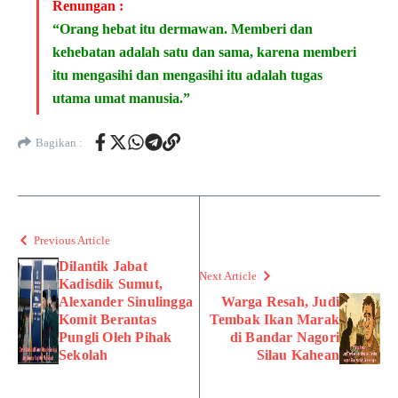
Renungan :
“Orang hebat itu dermawan. Memberi dan
kehebatan adalah satu dan sama, karena memberi
itu mengasihi dan mengasihi itu adalah tugas
utama umat manusia.”
Bagikan :
Previous Article
Dilantik Jabat
Next Article
Kadisdik Sumut,
Alexander Sinulingga
Warga Resah, Judi
Komit Berantas
Tembak Ikan Marak
Pungli Oleh Pihak
di Bandar Nagori
Sekolah
Silau Kahean