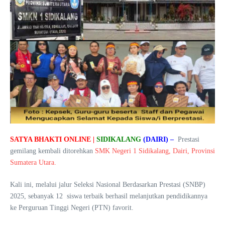
SATYA BHAKTI ONLINE |
SIDIKALANG
(DAIRI) –
Prestasi
gemilang kembali ditorehkan
SMK Negeri 1 Sidikalang, Dairi, Provinsi
Sumatera Utara.
Kali ini, melalui jalur Seleksi Nasional Berdasarkan Prestasi (SNBP)
2025, sebanyak 12 siswa terbaik berhasil melanjutkan pendidikannya
ke Perguruan Tinggi Negeri (PTN) favorit.