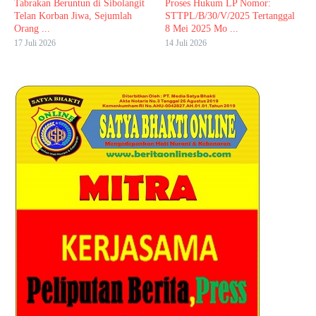
Tabrakan Beruntun di Sibolangit
Proses Hukum LP Nomor:
Telan Korban Jiwa, Sejumlah
STTPL/B/30/V/2025 Tertanggal
Orang ...
8 Mei 2025 Mo ...
17 Juli 2026
14 Juli 2026