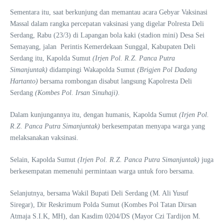
Sementara itu, saat berkunjung dan memantau acara Gebyar Vaksinasi
Massal dalam rangka percepatan vaksinasi yang digelar Polresta Deli
Serdang, Rabu (23/3) di Lapangan bola kaki (stadion mini) Desa Sei
Semayang, jalan Perintis Kemerdekaan Sunggal, Kabupaten Deli
Serdang itu, Kapolda Sumut
(Irjen Pol. R.Z. Panca Putra
Simanjuntak)
didampingi Wakapolda Sumut
(Brigjen Pol Dadang
Hartanto)
bersama rombongan disabut langsung Kapolresta Deli
Serdang
(Kombes Pol. Irsan Sinuhaji).
Dalam kunjungannya itu, dengan humanis, Kapolda Sumut
(Irjen Pol.
R.Z. Panca Putra Simanjuntak)
berkesempatan menyapa warga yang
melaksanakan vaksinasi.
Selain, Kapolda Sumut
(Irjen Pol. R.Z. Panca Putra Simanjuntak)
juga
berkesempatan memenuhi permintaan warga untuk foro bersama.
Selanjutnya, bersama Wakil Bupati Deli Serdang (M. Ali Yusuf
Siregar), Dir Reskrimum Polda Sumut (Kombes Pol Tatan Dirsan
Atmaja S.I.K, MH), dan Kasdim 0204/DS (Mayor Czi Tardijon M.