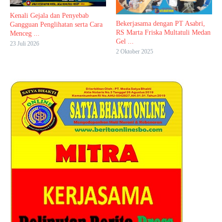
Kenali Gejala dan Penyebab
Bekerjasama dengan PT Asabri,
Gangguan Penglihatan serta Cara
RS Marta Friska Multatuli Medan
Menceg ...
Gel ...
23 Juli 2026
2 Oktober 2025