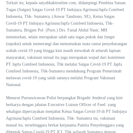
Terkait itu, kepada satyabhaktionline.com, didampingi Pembina Satuan
Tugas (Satgas) Satgas Covid-19 PT Indojaya Agrinusa/Japfa Comfeed
Indonesia, Tbk- Sumatera, (Anwar Tandiono, SE), Ketua Satgas
Covid-19 PT Indojaya Agrinusa/Japfa Comfeed Indonesia, Tbk-
Sumatera, Brigjen Pol. (Purn.) Drs. Faisal Abdul Nasir, MH
menuturkan, selain merupakan salah satu tugas pokok dan fungsi
(tupoksi) untuk memerangi dan memutuskan mata rantai penyebarangan
wabah covid-19 yang hingga kini masih mewabah di seluruh lapisan
masyarakat, vaksinasi missal itu juga merupakan wujud dari komitmen
PT Japfa Comfeed Indonesia, Tbk melalui Satgas Covid-19 PT Japfa
Comfeed Indonesia, Tbk-Sumatera mendukung Program Pemerintah
melawan covid-19 yang salah satunya melalui Program Vaksinasi
Nasional.
Menurut Purnawirawan Polisi berpangkat Brigadir Jenderal yang kini
berkarya dengan jabatan Executive Liaison Officer of Feed yang
sekaligus dipercayakan menjabat Ketua Satgas Covid-19 di PT Indojaya
Agrinusa/Japfa Comfeed Indonesia, Tbk- Sumatera itu, vaksinasi
massal itu, terselenggara berkat kerjasama Panitia Penyelenggara yang
dibentuk Satgas Covid-19 PT JCI, Tbk wilayah Sumatera dengan