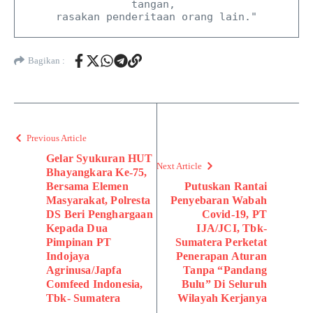
tangan, 

rasakan penderitaan orang lain."
Bagikan :
Previous Article
Gelar Syukuran HUT
Next Article
Bhayangkara Ke-75,
Bersama Elemen
Putuskan Rantai
Masyarakat, Polresta
Penyebaran Wabah
DS Beri Penghargaan
Covid-19, PT
Kepada Dua
IJA/JCI, Tbk-
Pimpinan PT
Sumatera Perketat
Indojaya
Penerapan Aturan
Agrinusa/Japfa
Tanpa “Pandang
Comfeed Indonesia,
Bulu” Di Seluruh
Tbk- Sumatera
Wilayah Kerjanya