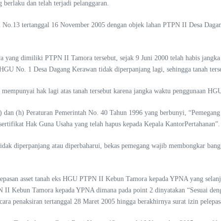
berlaku dan telah terjadi pelanggaran.
n No.13 tertanggal 16 November 2005 dengan objek lahan PTPN II Desa Dagang
a yang dimiliki PTPN II Tamora tersebut, sejak 9 Juni 2000 telah habis jan
No. 1 Desa Dagang Kerawan tidak diperpanjang lagi, sehingga tanah tersebu
mempunyai hak lagi atas tanah tersebut karena jangka waktu penggunaan HGU 
 (g) dan (h) Peraturan Pemerintah No. 40 Tahun 1996 yang berbunyi, “Pemegang
rtifikat Hak Guna Usaha yang telah hapus kepada Kepala KantorPertahanan”.
n tidak diperpanjang atau diperbaharui, bekas pemegang wajib membongkar ban
elepasan asset tanah eks HGU PTPN II Kebun Tamora kepada YPNA yang sel
I Kebun Tamora kepada YPNA dimana pada point 2 dinyatakan “Sesuai dengan B
cara penaksiran tertanggal 28 Maret 2005 hingga berakhirnya surat izin pelep