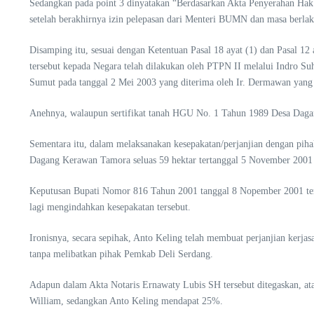
Sedangkan pada point 3 dinyatakan “Berdasarkan Akta Penyerahan Hak
setelah berakhirnya izin pelepasan dari Menteri BUMN dan masa berlak
Disamping itu, sesuai dengan Ketentuan Pasal 18 ayat (1) dan Pasal 
tersebut kepada Negara telah dilakukan oleh PTPN II melalui Indro S
Sumut pada tanggal 2 Mei 2003 yang diterima oleh Ir. Dermawan yang 
Anehnya, walaupun sertifikat tanah HGU No. 1 Tahun 1989 Desa Dagan
Sementara itu, dalam melaksanakan kesepakatan/perjanjian dengan pi
Dagang Kerawan Tamora seluas 59 hektar tertanggal 5 November 2001
Keputusan Bupati Nomor 816 Tahun 2001 tanggal 8 Nopember 2001 tent
lagi mengindahkan kesepakatan tersebut.
Ironisnya, secara sepihak, Anto Keling telah membuat perjanjian ker
tanpa melibatkan pihak Pemkab Deli Serdang.
Adapun dalam Akta Notaris Ernawaty Lubis SH tersebut ditegaskan, at
William, sedangkan Anto Keling mendapat 25%.