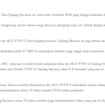
Desa Dagang Kerawan itu, kini terbit Sertifikat HGB yang diduga dilakukan d
but mengurung rumah-rumah warga dan para pedagang yang cari nafkah dengan
n eks HGU PTPN 2 Desa Dagang Kerawan Tanjung Morawa itu juga belum ada ij
dilakukan pihak PT MIP itu merupakan tindakan yang sangat tidak manusiawi.
er 2005, yang saat itu telah terjadi penjualan lahan eks-HGU PTPN II Tanjun
kukan oleh Direksi PTPN II Tanjung Morawa yakni Ir H Suwandi yang saat it
 Kerawan Tamora tersebut dikeluarkan dari HGU PTPN II disebabkan karena 
ekomendasikan seluas 59 hektar kepada YPNA selaku pelaksana.
g Kerawan seluas 59 hektar tersebut juga direkomendasi Gubsu yang saat itu