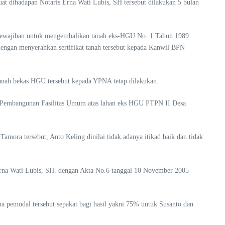
t dihadapan Notaris Erna Wati Lubis, SH tersebut dilakukan 5 bulan
6, kewajiban untuk mengembalikan tanah eks-HGU No. 1 Tahun 1989
engan menyerahkan sertifikat tanah tersebut kepada Kanwil BPN
anah bekas HGU tersebut kepada YPNA tetap dilakukan.
an Pembangunan Fasilitas Umum atas lahan eks HGU PTPN II Desa
a tersebut, Anto Keling dinilai tidak adanya itikad baik dan tidak
 Erna Wati Lubis, SH. dengan Akta No.6 tanggal 10 November 2005
 pemodal tersebut sepakat bagi hasil yakni 75% untuk Susanto dan