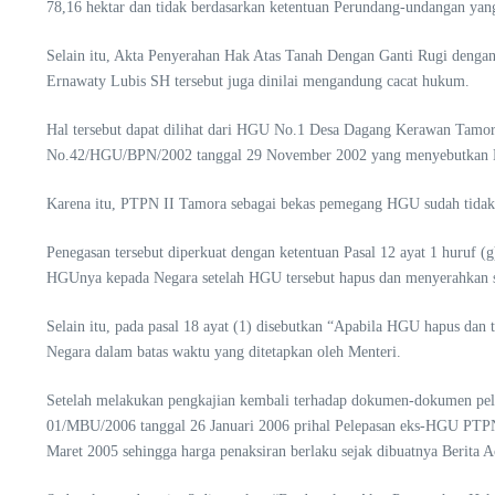
78,16 hektar dan tidak berdasarkan ketentuan Perundang-undangan yang 
Selain itu, Akta Penyerahan Hak Atas Tanah Dengan Ganti Rugi denga
Ernawaty Lubis SH tersebut juga dinilai mengandung cacat hukum.
Hal tersebut dapat dilihat dari HGU No.1 Desa Dagang Kerawan Tamor
No.42/HGU/BPN/2002 tanggal 29 November 2002 yang menyebutkan HGU 
Karena itu, PTPN II Tamora sebagai bekas pemegang HGU sudah tidak 
Penegasan tersebut diperkuat dengan ketentuan Pasal 12 ayat 1 huruf
HGUnya kepada Negara setelah HGU tersebut hapus dan menyerahkan se
Selain itu, pada pasal 18 ayat (1) disebutkan “Apabila HGU hapus da
Negara dalam batas waktu yang ditetapkan oleh Menteri.
Setelah melakukan pengkajian kembali terhadap dokumen-dokumen p
01/MBU/2006 tanggal 26 Januari 2006 prihal Pelepasan eks-HGU PTPN I
Maret 2005 sehingga harga penaksiran berlaku sejak dibuatnya Berita A