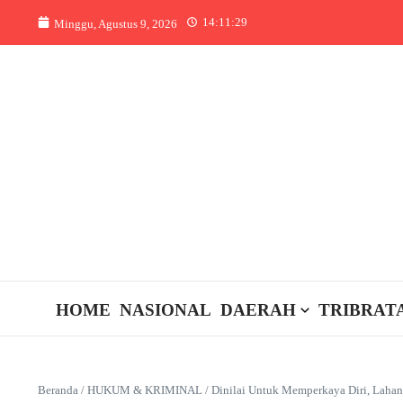
Lewati ke konten
14:11:29
Minggu, Agustus 9, 2026
HOME
NASIONAL
DAERAH
TRIBRAT
Beranda
/
HUKUM & KRIMINAL
/
Dinilai Untuk Memperkaya Diri, Laha