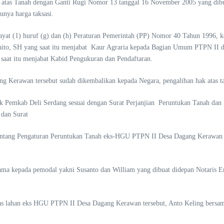
 atas Tanah dengan Ganti Rugi Nomor 13 tanggal 16 November 2005 yang dibua
unya harga taksasi.
12 ayat (1) huruf (g) dan (h) Peraturan Pemerintah (PP) Nomor 40 Tahun 199
uhito, SH yang saat itu menjabat Kaur Agraria kepada Bagian Umum PTPN II d
saat itu menjabat Kabid Pengukuran dan Pendaftaran.
g Kerawan tersebut sudah dikembalikan kepada Negara, pengalihan hak atas t
hak Pemkab Deli Serdang sesuai dengan Surat Perjanjian Peruntukan Tanah d
 dan Surat
ang Pengaturan Peruntukan Tanah eks-HGU PTPN II Desa Dagang Kerawan Tamor
jasama kepada pemodal yakni Susanto dan William yang dibuat didepan Notaris
as lahan eks HGU PTPN II Desa Dagang Kerawan tersebut, Anto Keling bersama