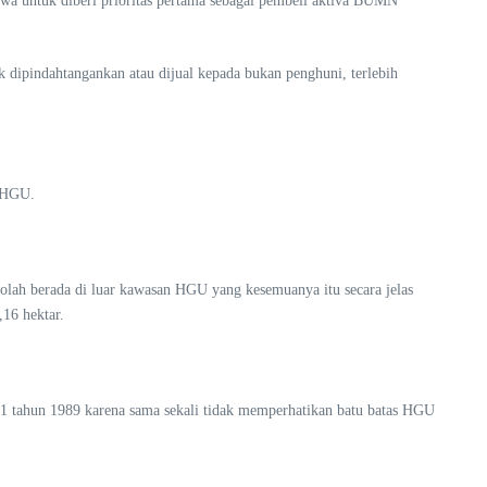
a untuk diberi prioritas pertama sebagai pembeli aktiva BUMN
k dipindahtangankan atau dijual kepada bukan penghuni, terlebih
n HGU.
olah berada di luar kawasan HGU yang kesemuanya itu secara jelas
,16 hektar.
.1 tahun 1989 karena sama sekali tidak memperhatikan batu batas HGU