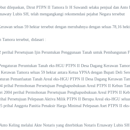
t dilepaskan, Dirut PTPN II Tamora Ir H Suwandi selaku penjual dan Anto 
Ernawaty Lubis SH, telah mengangkangi rekomendasi pejabat Negara tersebut
rawan seluas 59 hektar tersebut dengan merubahnya dengan seluas 78,16 hekt
amora tersebut, didasari :
 perihal Persetujuan Ijin Peruntukan Penggunaan Tanah untuk Pembangunan F
 Pengaturan Peruntukan Tanah eks-HGU PTPN II Desa Dagang Kerawan Tamora 
Kerawan Tamora seluas 59 hektar antara Ketua YPNA dengan Bupati Deli Ser
ngaturan Pemanfaatan Tanah Areal eks-HGU PTPN II Desa Dagang Kerawan Tam
004 prihal Permohonan Persetujuan Penghapusbukuan Areal PTPN II Kebun Ta
 2004 perihal Permohonan Persetujuan Penghapusbukuan Areal PTPN II Kebu
al Persetujuan Pelepasan Aktiva Milik PTPN II Berupa Areal eks-HGU selua
 prihal Anggota Panitia Penaksir Harga Minimal Pelepasan Aset PTPN II ek
 Anto Keling melalui Akte Notaris yang diterbitkan Notaris Ernawaty Lubis 