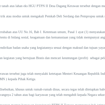
ikat tanah atas lahan eks HGU PTPN II Desa Dagang Kerawan tersebut dengan 
 trik atau modus untuk mengakali Pemkab Deli Serdang dan Pempropsu untuk 
perubahan atas UU No.16, Bab I. Ketentuan umum, Pasal 1 ayat (1) menyataka
rtentu di bidang sosial, keagamaan dan kemanusiaan yang tidak mempunyai ang
ndirikan badan usaha yang kegiatannya sesuai dengan maksud dan tujuan yaya
kan kegiatan yang bertujuan Bisnis dan mencari keuntungan (profit) sebaga
rawan tersebut juga telah menyalahi ketetapan Menteri Keuangan Republik In
UMN ) kepada Pihak Ketiga.
t disebutkan, khusus untuk rumah-rumah dinas, secara tegas telah ditetapkan 
rangnya 2 tahun atau bagi karyawan yang telah mengabdi kepada Negara sekur