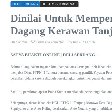
DELI SERDANG
HUKUM & KRIMINAL
Dinilai Untuk Mempe
Dagang Kerawan Tanj
Oleh
admin
Tidak ada komentar
15 Juli 2023
13:16
SATYA BHAKTI ONLINE | DELI SERDANG –
Belum hilang dalam ingatan kita, dampak atas kasus jual-beli lahan 
menjabat Dirut PTPN II Tamora bersama seorang pemilik Yayasan Pendi
peradilan pidana karena dituduh bersekongkol untuk menguasai dan me
Saat itu, pemikiran aparat Polda Sumut menilai ada persekongkolan an
Selanjutnya, diatas lahan eks HGU PTPN II Tanjung Morawa Desa Dag
Supriyanto alias Anto Keling berdasarkan Akte Notaris yang diter