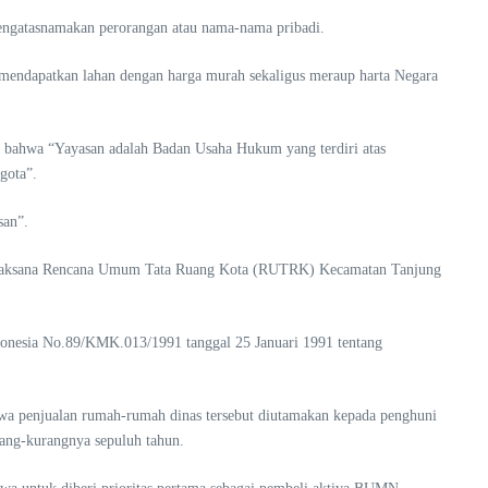
mengatasnamakan perorangan atau nama-nama pribadi.
mendapatkan lahan dengan harga murah sekaligus meraup harta Negara
n bahwa “Yayasan adalah Badan Usaha Hukum yang terdiri atas
gota”.
san”.
i pelaksana Rencana Umum Tata Ruang Kota (RUTRK) Kecamatan Tanjung
donesia No.89/KMK.013/1991 tanggal 25 Januari 1991 tentang
bahwa penjualan rumah-rumah dinas tersebut diutamakan kepada penghuni
ang-kurangnya sepuluh tahun.