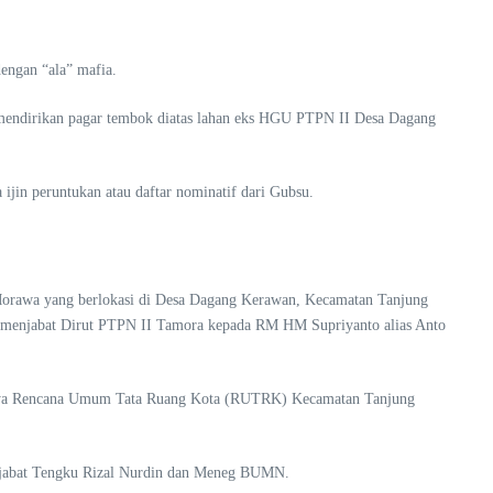
engan “ala” mafia.
 mendirikan pagar tembok diatas lahan eks HGU PTPN II Desa Dagang
in peruntukan atau daftar nominatif dari Gubsu.
g Morawa yang berlokasi di Desa Dagang Kerawan, Kecamatan Tanjung
u menjabat Dirut PTPN II Tamora kepada RM HM Supriyanto alias Anto
adanya Rencana Umum Tata Ruang Kota (RUTRK) Kecamatan Tanjung
 dijabat Tengku Rizal Nurdin dan Meneg BUMN.