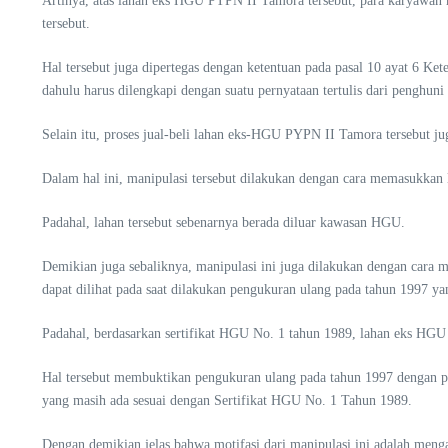
Artinya, atas lahan eks HGU PTPN II Tamora tersebut, para karyawa
tersebut.
Hal tersebut juga dipertegas dengan ketentuan pada pasal 10 ayat 6 K
dahulu harus dilengkapi dengan suatu pernyataan tertulis dari penghu
Selain itu, proses jual-beli lahan eks-HGU PYPN II Tamora tersebut jug
Dalam hal ini, manipulasi tersebut dilakukan dengan cara memasukkan 
Padahal, lahan tersebut sebenarnya berada diluar kawasan HGU.
Demikian juga sebaliknya, manipulasi ini juga dilakukan dengan cara
dapat dilihat pada saat dilakukan pengukuran ulang pada tahun 1997 yang
Padahal, berdasarkan sertifikat HGU No. 1 tahun 1989, lahan eks HGU 
Hal tersebut membuktikan pengukuran ulang pada tahun 1997 dengan pe
yang masih ada sesuai dengan Sertifikat HGU No. 1 Tahun 1989.
Dengan demikian jelas bahwa motifasi dari manipulasi ini adalah menga