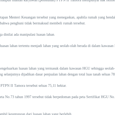
n maupun mantan karyawan (pensiunan) PTPN II Tamora mempunyai hak istimew
etetapan Menteri Keuangan tersebut yang menegaskan, apabila rumah yang henda
ni bahwa penghuni tidak bermaksud membeli rumah tersebut.
a dinilai ada manipulasi luasan lahan.
luasan lahan tertentu menjadi lahan yang seolah-olah berada di dalam kawasa
 mengeluarkan luasan lahan yang termasuk dalam kawasan HGU sehingga seolah-
 selanjutnya dijadikan dasar penjualan lahan dengan total luas tanah seluas 78
PTPN II Tamora tersebut seluas 75,11 hektar.
ta No.73 tahun 1997 tersebut tidak berpedoman pada peta Sertifikat HGU No
mbil keuntungan dari luasan lahan yang berlebih.