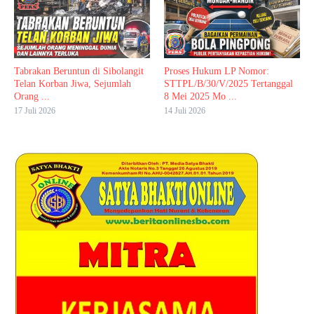
Tabrakan Beruntun di Sibolangit
Proses Hukum LP Nomor:
Telan Korban Jiwa, Sejumlah
STTPL/B/30/V/2025 Tertanggal
Orang ...
8 Mei 2025 Mo ...
17 Juli 2026
14 Juli 2026