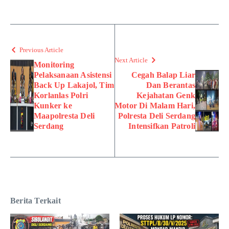
Previous Article
Next Article
Monitoring
Pelaksanaan Asistensi
Cegah Balap Liar
Back Up Lakajol, Tim
Dan Berantas
Korlanlas Polri
Kejahatan Genk
Kunker ke
Motor Di Malam Hari,
Maapolresta Deli
Polresta Deli Serdang
Serdang
Intensifkan Patroli
Berita Terkait