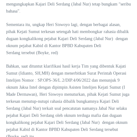
mengungkapkan Kajari Deli Serdang (Jabal Nur) tetap bungkam “seribu
bahasa”.
Sementara itu, ungkap Heri Siswoyo lagi, dengan berbagai alasan,
pihak Kejati Sumut terkesan setengah hati membongkar rahasia dibalik
dugaan kongkalikong pejabat Kajari Deli Serdang (Jabal Nur) dengan
oknum pejabat Kabid di Kantor BPBD Kabupaten Deli
Serdang tersebut (Boyke, red)
Bahkan, saat dituntut klarifikasi hasil kerja Tim yang dibentuk Kajati
Sumut (Idianto, SH,MH) dengan menerbitkan Surat Perintah Operasi
Intelijen Nomor : SP.OPS-36/L.2/DIP.4/06/2022 dan menunjuk 9
oknum Jaksa Intel dengan dipimpin Asisten Intelijen Kejati Sumut (I
Made Dermawan), Heri Siswoyo menuturkan, pihak Kejati Sumut juga
terkesan menutup-nutupi rahasia dibalik bungkamnya Kajari Deli
Serdang (Jabal Nur) terkait soal pencatutan namanya Jabal Nur selaku
pejabat Kajari Deli Serdang oleh oknum terduga mafia dan dugaan
kongkalikong pejabat Kajari Deli Serdang (Jabal Nur) dengan oknum
pejabat Kabid di Kantor BPBD Kabupaten Deli Serdang tersebut
(Boyke, red) itu.