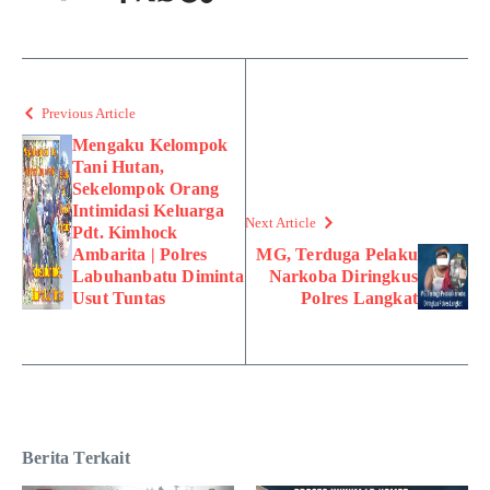
Previous Article
Mengaku Kelompok
Tani Hutan,
Sekelompok Orang
Intimidasi Keluarga
Next Article
Pdt. Kimhock
Ambarita | Polres
MG, Terduga Pelaku
Labuhanbatu Diminta
Narkoba Diringkus
Usut Tuntas
Polres Langkat
Berita Terkait