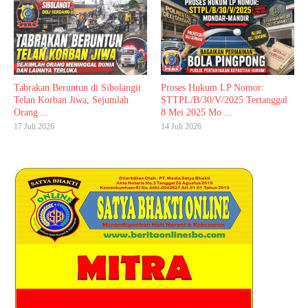
Tabrakan Beruntun di Sibolangit
Proses Hukum LP Nomor:
Telan Korban Jiwa, Sejumlah
STTPL/B/30/V/2025 Tertanggal
Orang ...
8 Mei 2025 Mo ...
17 Juli 2026
14 Juli 2026