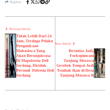
Bagikan :
Previous Article
Tidak Lebih Dari 24
Jam, Terduga Pelaku
Next Article
Penganiyaan
Mahasiswa Yang
Berantas Judi,
Akan Berunjukrasa
Forkopimcam
Di Mapolresta Deli
Tanjung Morawa
Serdang, Diciduk
Gerebek Tempat Judi
Personil Polresta Deli
Tembak Ikan di Desa
Serdang
Tanjung Morawa B