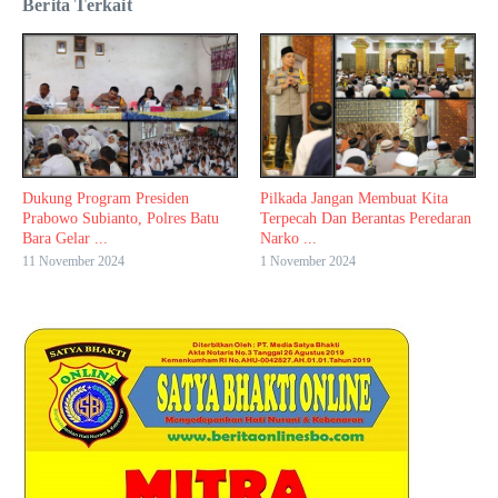
Berita Terkait
Dukung Program Presiden
Pilkada Jangan Membuat Kita
Prabowo Subianto, Polres Batu
Terpecah Dan Berantas Peredaran
Bara Gelar ...
Narko ...
11 November 2024
1 November 2024