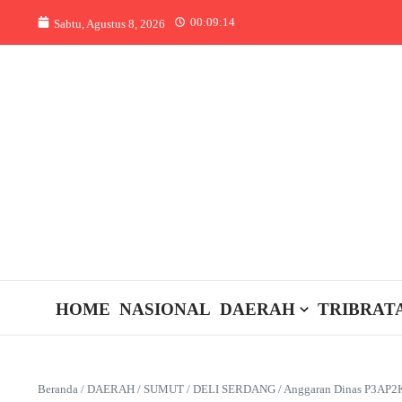
Lewati ke konten
00:09:14
Sabtu, Agustus 8, 2026
HOME
NASIONAL
DAERAH
TRIBRAT
Beranda
/
DAERAH
/
SUMUT
/
DELI SERDANG
/
Anggaran Dinas P3AP2K