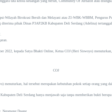
nggara tata kelola keuangan yang bersih, Community Of Jurnalist atau disin
upsi-Wilayah Birokrasi Bersih dan Melayani atau ZI-WBK-WBBM, Pengurus Pus
ng diterima pihak Dinas P3AP2KB Kabupaten Deli Serdang (Adelina) tertangga
.
aran.
er 2022, kepada Satya Bhakti Online, Ketua COJ (Heri Siswoyo) menuturkan, 
COJ
) menuturkan, hal tersebut merupakan kebutuhan pokok setiap orang yang dal
Kabupaten Deli Serdang hanya menjawab saja tanpa memberikan bukti berup
ng, Ngomong Doang