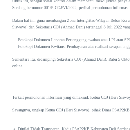
Untuk itu, sebagai sosial kontrol dalam membantu mewujudkan penyele
Serdang bernomor 001/P-COJ/VI/2022, perihal permohonan informasi.
Dalam hal ini, guna membangun Zona Interigritas-Wilayah Bebas Kor
Siswoyo) dan Sekretaris COJ (Ahmad Dani) tertanggal 8 Juli 2022 ya
Fotokopi Dokumen Laporan Pertanggungjawaban atau LPJ atau SPJ
Fotokopi Dokumen Kwitansi Pembayaran atas realisasi serapan angg
Sementara itu, didampingi Sekretaris COJ (Ahmad Dani), Rabu 5 Oktob
online.
Terkait permohonan informasi yang dimaksud, Ketua COJ (Heri Siswoyo
Sayangnya, ungkap Ketua COJ (Heri Siswoyo), pihak Dinas P3AP2KB 
Dinilai Tidak Transparan, Kadis P3AP2KB Kabupaten Deli Serda