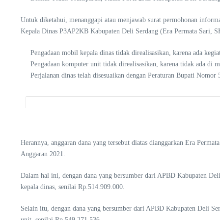
Untuk diketahui, menanggapi atau menjawab surat permohonan informa
Kepala Dinas P3AP2KB Kabupaten Deli Serdang (Era Permata Sari, 
Pengadaan mobil kepala dinas tidak direalisasikan, karena ada kegi
Pengadaan komputer unit tidak direalisasikan, karena tidak ada d
Perjalanan dinas telah disesuaikan dengan Peraturan Bupati Nomor
Herannya, anggaran dana yang tersebut diatas dianggarkan Era Perm
Anggaran 2021.
Dalam hal ini, dengan dana yang bersumber dari APBD Kabupaten De
kepala dinas, senilai Rp.514.909.000.
Selain itu, dengan dana yang bersumber dari APBD Kabupaten Deli 
unit, senilai Rp.549.271.536.