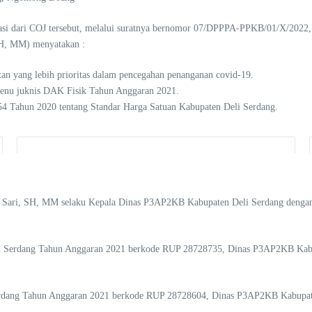
si dari COJ tersebut, melalui suratnya bernomor 07/DPPPA-PPKB/01/X/2022, 
SH, MM) menyatakan :
atan yang lebih prioritas dalam pencegahan penanganan covid-19.
i menu juknis DAK Fisik Tahun Anggaran 2021.
 54 Tahun 2020 tentang Standar Harga Satuan Kabupaten Deli Serdang.
ata Sari, SH, MM selaku Kepala Dinas P3AP2KB Kabupaten Deli Serdang deng
li Serdang Tahun Anggaran 2021 berkode RUP 28728735, Dinas P3AP2KB Kab
Serdang Tahun Anggaran 2021 berkode RUP 28728604, Dinas P3AP2KB Kabupa