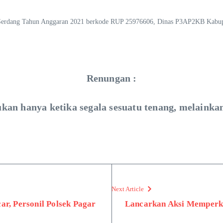
 Serdang Tahun Anggaran 2021 berkode RUP 25976606, Dinas P3AP2KB Kabupa
Renungan :
kan hanya ketika segala sesuatu tenang, melainka
Next Article
r, Personil Polsek Pagar
Lancarkan Aksi Memperka