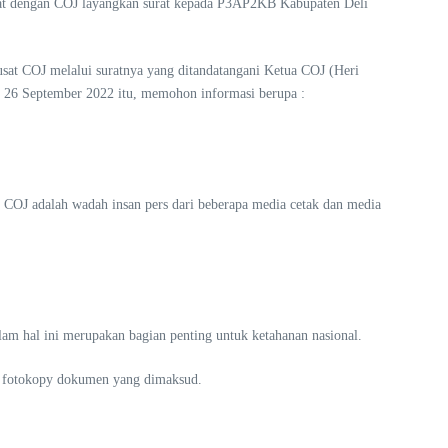
gkat dengan COJ layangkan surat kepada P3AP2KB Kabupaten Deli
at COJ melalui suratnya yang ditandatangani Ketua COJ (Heri
l 26 September 2022 itu, memohon informasi berupa :
COJ adalah wadah insan pers dari beberapa media cetak dan media
am hal ini merupakan bagian penting untuk ketahanan nasional.
a fotokopy dokumen yang dimaksud.