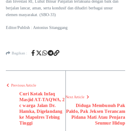
dan Investasi RI, Luhut Binsar Panjaitan terlaksana dengan baik dan
berjalan lancar, aman, serta kondusif dan dihadiri berbagai unsur
elemen masyarakat. (SBO-33)
Editor/Publish : Antonius Sitanggang
Bagikan :
Previous Article
Curi Kotak Infaq
Next Article
Masjid AT-TAQWA, 2
c warga Jalan Dr.
Diduga Membunuh Pak
Hamka, Digelandang
Paldo, Pak Jeksen Terancam
ke Mapolres Tebing
Pidana Mati Atau Penjara
Tinggi
Seumur Hidup