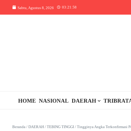
Lewati ke konten
03:21:58
Sabtu, Agustus 8, 2026
HOME
NASIONAL
DAERAH
TRIBRAT
Beranda
/
DAERAH
/
TEBING TINGGI
/
Tingginya Angka Terkonfirmasi P