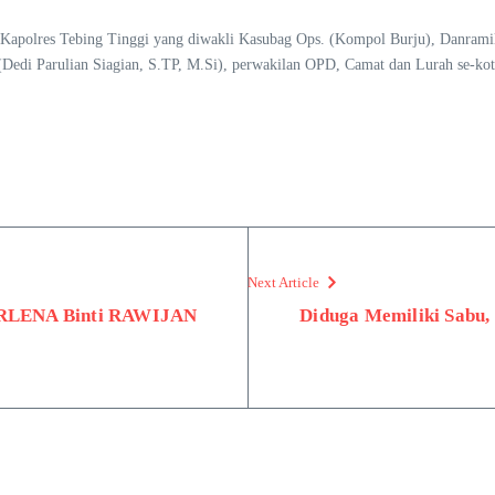
H), Kapolres Tebing Tinggi yang diwakli Kasubag Ops. (Kompol Burju), Danra
edi Parulian Siagian, S.TP, M.Si), perwakilan OPD, Camat dan Lurah se-k
Next Article
HERLENA Binti RAWIJAN
Diduga Memiliki Sabu,