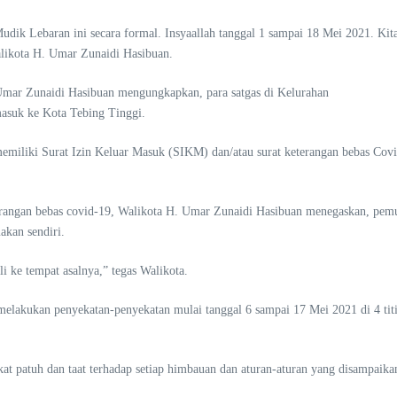
 Mudik Lebaran ini secara formal. Insyaallah tanggal 1 sampai 18 Mei 2021. Ki
alikota H. Umar Zunaidi Hasibuan.
Umar Zunaidi Hasibuan mengungkapkan, para satgas di Kelurahan
asuk ke Kota Tebing Tinggi.
miliki Surat Izin Keluar Masuk (SIKM) dan/atau surat keterangan bebas Covid
angan bebas covid-19, Walikota H. Umar Zunaidi Hasibuan menegaskan, pemudi
akan sendiri.
i ke tempat asalnya,” tegas Walikota.
melakukan penyekatan-penyekatan mulai tanggal 6 sampai 17 Mei 2021 di 4 tit
at patuh dan taat terhadap setiap himbauan dan aturan-aturan yang disampaika