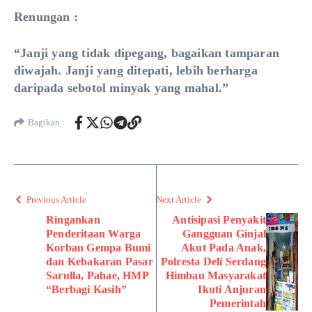
Renungan :
“Janji yang tidak dipegang, bagaikan tamparan
diwajah. Janji yang ditepati, lebih berharga
daripada sebotol minyak yang mahal.”
Bagikan :
Previous Article
Next Article
Ringankan
Antisipasi Penyakit
Penderitaan Warga
Gangguan Ginjal
Korban Gempa Bumi
Akut Pada Anak,
dan Kebakaran Pasar
Polresta Deli Serdang
Sarulla, Pahae, HMP
Himbau Masyarakat
“Berbagi Kasih”
Ikuti Anjuran
Pemerintah