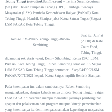
Tebing Tinggi
(satyabhaktionline.com)
– Terima Surat Keputusan
(SK) dari Dewan Pimpinan Cabang (DPC) Lembaga Swadaya
Masyarakat (LSM) Pembela Kemerdekaan Rakyat (PAKAR) Kota
Tebing Tinggi, Hendrik Sianipar jabat Ketua Satuan Tugas (Satgas)
LSM PAKAR Kota Tebing Tinggi.
Saat itu, Jum’at
Ketua-LSM-Pakar-Tebing-Tinggi-Ruben-
(29/10) di Kafe
Sembiring
Court Food,
Tebing Tinggi,
didamping sekretaris yakni, Benny Sihombing, Ketua DPC. LSM.
PAKAR Kota Tebing Tinggi, Ruben Sembiring serahkan SK Satgas
LSM PAKAR Kota Tebing Tinggi bernomor : Skep/04/DPC/LSM
PAKAR/X/TT/2021 kepada Ketua Satgas terpilih Hendrik Sianipar.
Pada kesempatan itu, dalam sambutannya, Ruben Sembiring
mengungkapkan, dengan kehadirannya di Kota Tebing Tinggi, Satgas
LSM PAKAR diharapkan mampu memantau jalannya pembangunan
apapun dan pelaksanaan dari program maupun kinerja pemerintahan
yang kesemuanya itu demi mengatasnamakan kepentingan masyarakat