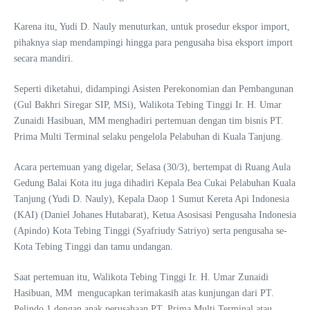
Karena itu, Yudi D. Nauly menuturkan, untuk prosedur ekspor import,
pihaknya siap mendampingi hingga para pengusaha bisa eksport import
secara mandiri.
Seperti diketahui, didampingi Asisten Perekonomian dan Pembangunan
(Gul Bakhri Siregar SIP, MSi), Walikota Tebing Tinggi Ir. H. Umar
Zunaidi Hasibuan, MM menghadiri pertemuan dengan tim bisnis PT.
Prima Multi Terminal selaku pengelola Pelabuhan di Kuala Tanjung.
Acara pertemuan yang digelar, Selasa (30/3), bertempat di Ruang Aula
Gedung Balai Kota itu juga dihadiri Kepala Bea Cukai Pelabuhan Kuala
Tanjung (Yudi D. Nauly), Kepala Daop 1 Sumut Kereta Api Indonesia
(KAI) (Daniel Johanes Hutabarat), Ketua Asosisasi Pengusaha Indonesia
(Apindo) Kota Tebing Tinggi (Syafriudy Satriyo) serta pengusaha se-
Kota Tebing Tinggi dan tamu undangan.
Saat pertemuan itu, Walikota Tebing Tinggi Ir. H. Umar Zunaidi
Hasibuan, MM mengucapkan terimakasih atas kunjungan dari PT.
Pelindo 1 dengan anak perusahaan PT. Prima Multi Terminal atau