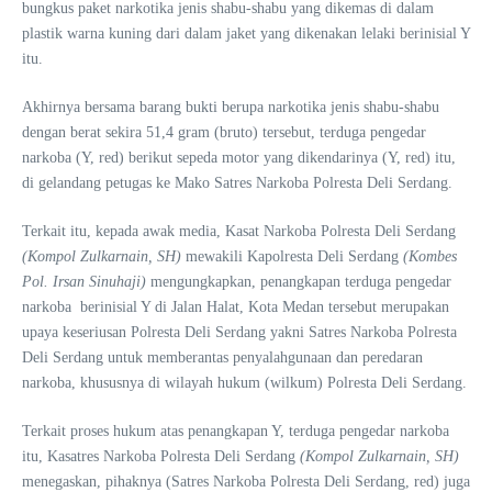
bungkus paket narkotika jenis shabu-shabu yang dikemas di dalam
plastik warna kuning dari dalam jaket yang dikenakan lelaki berinisial Y
itu.
Akhirnya bersama barang bukti berupa narkotika jenis shabu-shabu
dengan berat sekira 51,4 gram (bruto) tersebut, terduga pengedar
narkoba (Y, red) berikut sepeda motor yang dikendarinya (Y, red) itu,
di gelandang petugas ke Mako Satres Narkoba Polresta Deli Serdang.
Terkait itu, kepada awak media, Kasat Narkoba Polresta Deli Serdang
(
Kompol Zulkarnain, SH
)
mewakili Kapolresta Deli Serdang
(Kombes
Pol. Irsan Sinuhaji)
mengungkapkan, penangkapan terduga pengedar
narkoba berinisial Y di Jalan Halat, Kota Medan tersebut merupakan
upaya keseriusan Polresta Deli Serdang yakni Satres Narkoba Polresta
Deli Serdang untuk memberantas penyalahgunaan dan peredaran
narkoba, khususnya di wilayah hukum (wilkum) Polresta Deli Serdang.
Terkait proses hukum atas penangkapan Y, terduga pengedar narkoba
itu, Kasatres Narkoba Polresta Deli Serdang
(
Kompol Zulkarnain, SH
)
menegaskan, pihaknya (Satres Narkoba Polresta Deli Serdang, red) juga