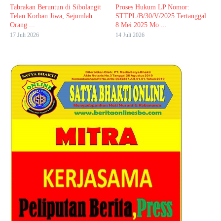
Tabrakan Beruntun di Sibolangit
Proses Hukum LP Nomor:
Telan Korban Jiwa, Sejumlah
STTPL/B/30/V/2025 Tertanggal
Orang ...
8 Mei 2025 Mo ...
17 Juli 2026
14 Juli 2026