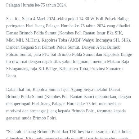
Palagan Huraba ke-75 tahun 2024.
Saat itu, Sabtu 4 Maei 2024 sekira pukul 14.30 WIB di Polsek Balige,
peringatan Hari Juang Palagan Huraba ke-75 tahun 2024 yang dihadiri
Dansat Brimob Polda Sumut (Kombes Pol. Rantau Isnur Eka SIK,
MM, MH, M.Han), Kapolres Toba (AKBP Wahyu Indrajaya SH, SIK),
Danden Gegana Sat Brimob Polda Sumut, Danyon A Sat Brimob
Poldau Sumut, para PJU Sat Brimob Polda Sumut dan Kapolsek Balige
itu diwarnai dengan napak tilas yakni longmarch menuju Makam Raja
Sisingamangaraja XII Balige, Kabupaten Toba, Provinsi Sumatera
Utara.
Dalam hal ini, Kapolda Sumut Irjen Agung Setya melalui Dansat
Brimob Polda Sumut (Kombes Pol. Rantau Isnur) menuturkan, dengan
memperingati Hari Juang Palagan Huraba ke-75 ini, memberikan
motivasi dan semangat juang kepada Brimob Polri, terumata kepada
generasi muda Brimob Polri.
“Sejarah pejuang Brimob Polri dan TNI beserta masyarakat tidak boleh
dilupakan. Kita ingin generasi muda memiliki patriotisme cinta tanah