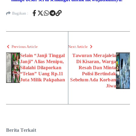
Bagikan :
Previous Article
Next Article
Selain “Janji Tinggal
Tawuran Merajalela
Janji” Alias Menipu,
Di Kisaran, Warga
Silalahi Dilaporkan
Resah Dan Minta
“Telan” Uang Rp.11
Polisi Bertindak
Juta Milik Pakpahan
Sebelum Ada Korban
Jiwa
Berita Terkait