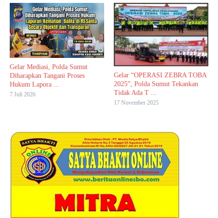
Gelar Mediasi, Polda Sumut
Gelar “OPERASI ZEBRA TOBA
Diharapkan Tangani Proses
2025”, Polda Sumut Tekankan
Hukum Lapora ...
Tidak Ada T ...
7 Juli 2026
17 November 2025