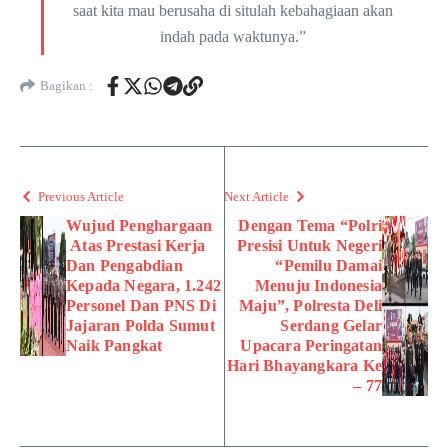
saat kita mau berusaha di situlah kebahagiaan akan
indah pada waktunya.”
Bagikan :
Previous Article
Next Article
Wujud Penghargaan
Dengan Tema “Polri
Atas Prestasi Kerja
Presisi Untuk Negeri
Dan Pengabdian
“Pemilu Damai
Kepada Negara, 1.242
Menuju Indonesia
Personel Dan PNS Di
Maju”, Polresta Deli
Jajaran Polda Sumut
Serdang Gelar
Naik Pangkat
Upacara Peringatan
Hari Bhayangkara Ke
– 77