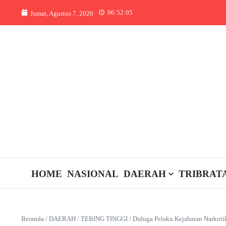
Lewati ke konten
06:52:05
Jumat, Agustus 7, 2026
HOME
NASIONAL
DAERAH
TRIBRAT
Beranda
/
DAERAH
/
TEBING TINGGI
/
Diduga Pelaku Kejahatan Narkotik