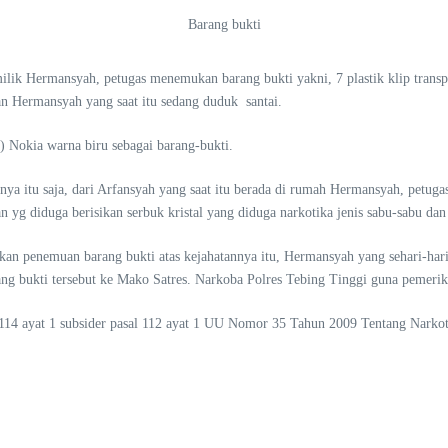
Barang bukti
lik Hermansyah, petugas menemukan barang bukti yakni, 7 plastik klip transpa
epan Hermansyah yang saat itu sedang duduk santai.
) Nokia warna biru sebagai barang-bukti.
nya itu saja, dari Arfansyah yang saat itu berada di rumah Hermansyah, petuga
an yg diduga berisikan serbuk kristal yang diduga narkotika jenis sabu-sabu d
kan penemuan barang bukti atas kejahatannya itu, Hermansyah yang sehari-hari
arang bukti tersebut ke Mako Satres. Narkoba Polres Tebing Tinggi guna pemer
l 114 ayat 1 subsider pasal 112 ayat 1 UU Nomor 35 Tahun 2009 Tentang Narko