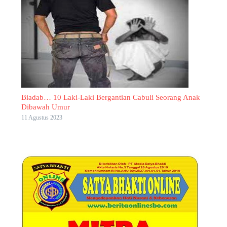
Biadab… 10 Laki-Laki Bergantian Cabuli Seorang Anak
Dibawah Umur
11 Agustus 2023