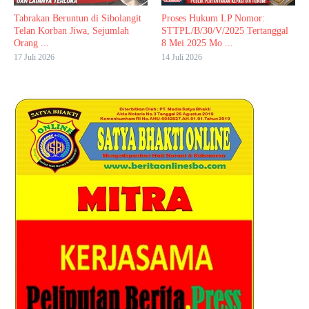
Tabrakan Beruntun di Sibolangit
Proses Hukum LP Nomor:
Telan Korban Jiwa, Sejumlah
STTPL/B/30/V/2025 Tertanggal
Orang ...
8 Mei 2025 Mo ...
17 Juli 2026
14 Juli 2026