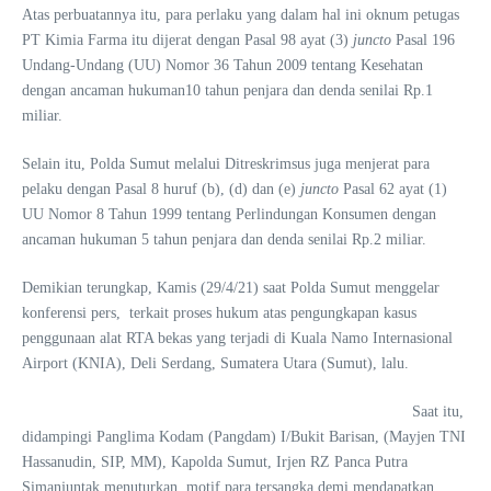
Atas perbuatannya itu, para perlaku yang dalam hal ini oknum petugas
PT Kimia Farma itu dijerat dengan Pasal 98 ayat (3)
juncto
Pasal 196
Undang-Undang (UU) Nomor 36 Tahun 2009 tentang Kesehatan
dengan ancaman hukuman10 tahun penjara dan denda senilai Rp.1
miliar.
Selain itu, Polda Sumut melalui Ditreskrimsus juga menjerat para
pelaku dengan Pasal 8 huruf (b), (d) dan (e)
juncto
Pasal 62 ayat (1)
UU Nomor 8 Tahun 1999 tentang Perlindungan Konsumen dengan
ancaman hukuman 5 tahun penjara dan denda senilai Rp.2 miliar.
Demikian terungkap, Kamis (29/4/21) saat Polda Sumut menggelar
konferensi pers, terkait proses hukum atas pengungkapan kasus
penggunaan alat RTA bekas yang terjadi di Kuala Namo Internasional
Airport (KNIA), Deli Serdang, Sumatera Utara (Sumut), lalu.
Saat itu,
didampingi Panglima Kodam (Pangdam) I/Bukit Barisan, (Mayjen TNI
Hassanudin, SIP, MM), Kapolda Sumut, Irjen RZ Panca Putra
Simanjuntak menuturkan, motif para tersangka demi mendapatkan