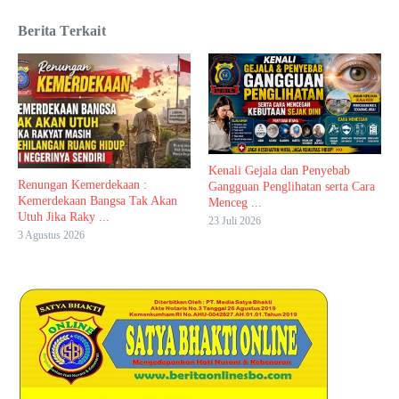
Berita Terkait
Kenali Gejala dan Penyebab
Renungan Kemerdekaan :
Gangguan Penglihatan serta Cara
Kemerdekaan Bangsa Tak Akan
Menceg ...
Utuh Jika Raky ...
23 Juli 2026
3 Agustus 2026